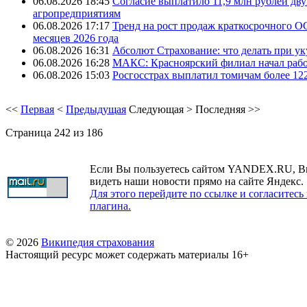
06.08.2026 18:45
Согласие выплатило 11,9 млн рублей дв
агропредприятиям
06.08.2026 17:17
Тренд на рост продаж краткосрочного О
месяцев 2026 года
06.08.2026 16:31
Абсолют Страхование: что делать при ук
06.08.2026 16:28
МАКС: Красноярский филиал начал рабо
06.08.2026 15:03
Росгосстрах выплатил томичам более 12
<<
Первая
<
Предыдущая
Следующая
>
Последняя
>>
Страница 242 из 186
Если Вы пользуетесь сайтом YANDEX.RU, В
видеть наши новости прямо на сайте Яндекс.
Для этого перейдите по ссылке и согласитесь
плагина.
© 2026
Википедия страхования
Настоящий ресурс может содержать материалы 16+