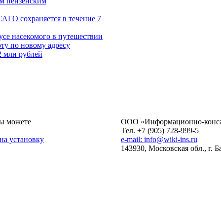
ум пензенским
САГО сохраняется в течение 7
усе насекомого в путешествии
ту по новому адресу
2 млн рублей
ы можете
ОOO «Информационно-консал
Tел. +7 (905) 728-999-5
 на установку
e-mail: info@wiki-ins.ru
143930, Московская обл., г. 