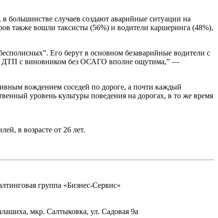
, в большинстве случаев создают аварийные ситуации на
еров также вошли таксисты (56%) и водители каршеринга (48%),
бесполисных”. Его берут в основном безаварийные водители с
ть ДТП с виновником без ОСАГО вполне ощутима,” —
сивным вождением соседей по дороге, а почти каждый
твенный уровень культуры поведения на дорогах, в то же время
ей, в возрасте от 26 лет.
тинговая группа «Бизнес-Сервис»
Балашиха, мкр. Салтыковка, ул. Садовая 9а