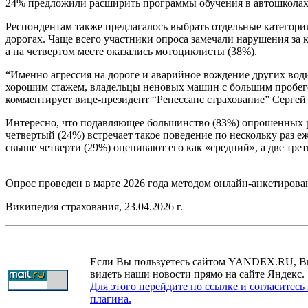
24% предложили расширить программы обучения в автошколах,
Респондентам также предлагалось выбрать отдельные категори
дорогах. Чаще всего участники опроса замечали нарушения за 
а на четвертом месте оказались мотоциклисты (38%).
“Именно агрессия на дороге и аварийное вождение других вод
хорошим стажем, владельцы неновых машин с большим пробего
комментирует вице-президент “Ренессанс страхование” Сергей
Интересно, что подавляющее большинство (83%) опрошенных ре
четвертый (24%) встречает такое поведение по нескольку раз 
свыше четверти (29%) оценивают его как «средний», а две тре
Опрос проведен в марте 2026 года методом онлайн-анкетировани
Википедия страхования, 23.04.2026 г.
Если Вы пользуетесь сайтом YANDEX.RU, В
видеть наши новости прямо на сайте Яндекс.
Для этого перейдите по ссылке и согласитесь
плагина.