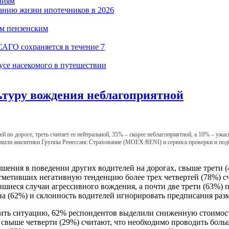
ниям
ванию жизни ипотечников в 2026
ум пензенским
САГО сохраняется в течение 7
усе насекомого в путешествии
ьтуру вождения неблагоприятной
 по дороге, треть считает ее нейтральной, 35% – скорее неблагоприятной, а 10% – уж
ишли аналитики Группы Ренессанс Страхование (MOEX:RENI) и сервиса проверки и подб
шения в поведении других водителей на дорогах, свыше трети (
тметивших негативную тенденцию более трех четвертей (78%) сч
шиеся случаи агрессивного вождения, а почти две трети (63%) 
на (62%) и склонность водителей игнорировать предписания раз
вить ситуацию, 62% респондентов выделили сниженную стоимос
 а свыше четверти (29%) считают, что необходимо проводить б