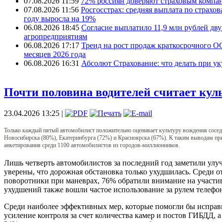
07.08.2026 11:59
72% россиян доверяют страховым компа
07.08.2026 11:56
Росгосстрах: средняя выплата по страхо
году выросла на 19%
06.08.2026 18:45
Согласие выплатило 11,9 млн рублей дв
агропредприятиям
06.08.2026 17:17
Тренд на рост продаж краткосрочного О
месяцев 2026 года
06.08.2026 16:31
Абсолют Страхование: что делать при ук
Почти половина водителей считает кул
23.04.2026 13:25 |
Только каждый пятый автомобилист положительно оценивает культуру вождения соседей
Новосибирска (80%), Екатеринбурга (72%) и Красноярска (67%). К таким выводам пр
анкетирования среди 1100 автомобилистов из городов-миллионников.
Лишь четверть автомобилистов за последний год заметили улуч
уверены, что дорожная обстановка только ухудшилась. Среди о
поворотники при маневрах, 76% обратили внимание на участив
ухудшений также вошли частое использование за рулем телефо
Среди наиболее эффективных мер, которые помогли бы испра
усиление контроля за счет количества камер и постов ГИБДД,