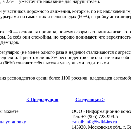
 а 23% – ужесточить наказание для нарушителей.
и участников дорожного движения, которые, по их наблюдениям
курьерами на самокатах и велосипедах (60%), в тройку анти-лид
ителей — основная причина, почему оформляют мини-каско “от 
м. За себя они спокойны, но хорошо понимают, что вероятнос
 Демидов.
гулярно (не менее одного раза в неделю) сталкиваются с агрес
ежедневно. При этом лишь 3% респондентов считают низким собс
ти (66%) считают себя высококультурными водителями.
я респондентов среди более 1100 россиян, владельцев автомобил
< Предыдущая
Следующая >
ы можете
ОOO «Информационно-консал
Tел. +7 (905) 728-999-5
 на установку
e-mail: info@wiki-ins.ru
143930, Московская обл., г. 