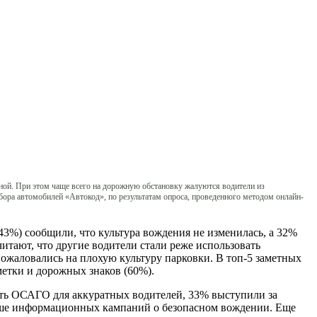
асной. При этом чаще всего на дорожную обстановку жалуются водители из
ора автомобилей «Автокод», по результатам опроса, проведенного методом онлайн-
43%) сообщили, что культура вождения не изменилась, а 32%
итают, что другие водители стали реже использовать
пожаловались на плохую культуру парковки. В топ-5 заметных
метки и дорожных знаков (60%).
ть ОСАГО для аккуратных водителей, 33% выступили за
ольше информационных кампаний о безопасном вождении. Еще