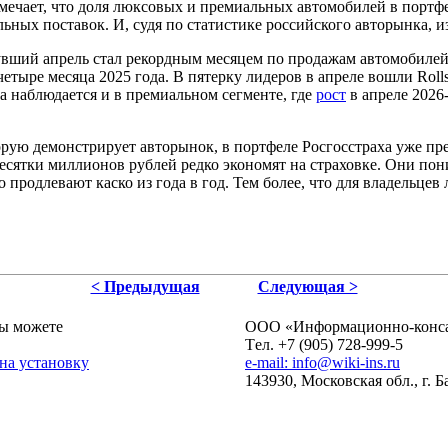
мечает, что доля люксовых и премиальных автомобилей в портфе
ьных поставок. И, судя по статистике российского авторынка, и
вший апрель стал рекордным месяцем по продажам автомобилей с
етыре месяца 2025 года. В
пятерку
лидеров
в
апреле
вошли
Rolls
 наблюдается и в премиальном сегменте, где
рост
в апреле 2026
орую демонстрирует авторынок, в портфеле Росгосстраха уже пр
ятки миллионов рублей редко экономят на страховке. Они пони
 продлевают каско из года в год. Тем более, что для владельце
< Предыдущая
Следующая >
ы можете
ОOO «Информационно-консал
Tел. +7 (905) 728-999-5
 на установку
e-mail: info@wiki-ins.ru
143930, Московская обл., г. 