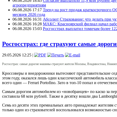
06.08.2026 18:45
Согласие выплатило 11,9 млн рублей дв
агропредприятиям
06.08.2026 17:17
Тренд на рост продаж краткосрочного О
месяцев 2026 года
06.08.2026 16:31
Абсолют Страхование: что делать при ук
06.08.2026 16:28
МАКС: Красноярский филиал начал рабо
06.08.2026 15:03
Росгосстрах выплатил томичам более 12
Росгосстрах: где страхуют самые доро
29.05.2026 12:25 |
Росгосстрах: самые дорогие машины страхуют жители Москвы, Владивостока, Нижне
Кроссоверы и внедорожники вытесняют представительские седа
этом году, оказался лишь один классический автомобиль класс
всего один — Ferrari Portofino. Зато в топ-10 попал и отечес
Самым дорогим автомобилем из «новобранцев» по каско за пер
составила 68 млн рублей. Также
в
десятку
вошли
два
Lamborghi
Семь из десяти этих премиальных авто принадлежат жителям 
только один из страхователей воспользовался возможностью сн