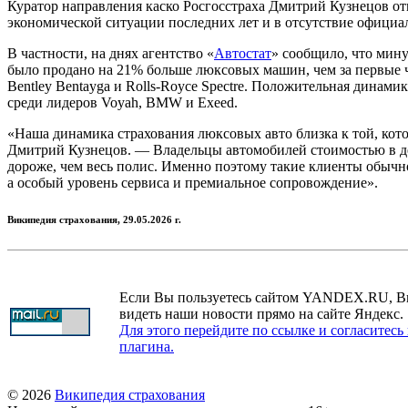
Куратор направления каско Росгосстраха Дмитрий Кузнецов от
экономической ситуации последних лет и в отсутствие официал
В частности, на днях агентство «
Автостат
» сообщило, что мину
было продано на 21% больше люксовых машин, чем за первые ч
Bentley Bentayga
и
Rolls-Royce Spectre.
Положительная динамика
среди лидеров Voyah, BMW и Exeed.
«Наша динамика страхования люксовых авто близка к той, кот
Дмитрий Кузнецов. — Владельцы автомобилей стоимостью в дес
дороже, чем весь полис. Именно поэтому такие клиенты обычно
а особый уровень сервиса и премиальное сопровождение».
Википедия страхования,
29.05.2026 г.
Если Вы пользуетесь сайтом YANDEX.RU, В
видеть наши новости прямо на сайте Яндекс.
Для этого перейдите по ссылке и согласитесь
плагина.
© 2026
Википедия страхования