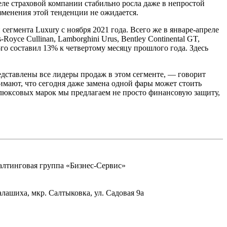
ле страховой компании стабильно росла даже в непростой
зменения этой тенденции не ожидается.
егмента Luxury с ноября 2021 года. Всего же в январе-апреле
-Royce Cullinan, Lamborghini Urus, Bentley Continental GT,
-го составил 13% к четвертому месяцу прошлого года. Здесь
едставлены все лидеры продаж в этом сегменте, — говорит
мают, что сегодня даже замена одной фары может стоить
в люксовых марок мы предлагаем не просто финансовую защиту,
тинговая группа «Бизнес-Сервис»
Балашиха, мкр. Салтыковка, ул. Садовая 9а