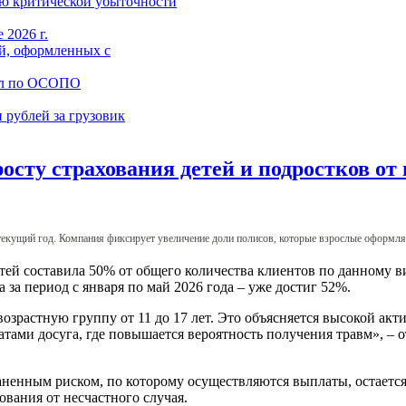
ю критической убыточности
 2026 г.
й, оформленных с
ал по ОСОПО
 рублей за грузовик
осту страхования детей и подростков от
 текущий год. Компания фиксирует увеличение доли полисов, которые взрослые оформл
етей составила 50% от общего количества клиентов по данному 
 а за период с января по май 2026 года – уже достиг 52%.
озрастную группу от 11 до 17 лет. Это объясняется высокой акт
атами досуга, где повышается вероятность получения травм», – 
аненным риском, по которому осуществляются выплаты, остается
вания от несчастного случая.