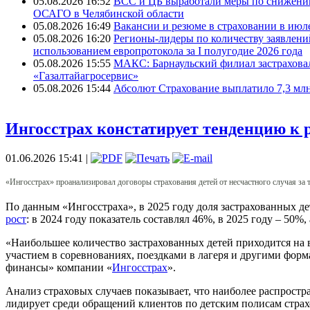
05.08.2026 16:52
ВСС и ЦБ выработали меры по снижени
ОСАГО в Челябинской области
05.08.2026 16:49
Вакансии и резюме в страховании в июле
05.08.2026 16:20
Регионы-лидеры по количеству заявлени
использованием европротокола за I полугодие 2026 года
05.08.2026 15:55
МАКС: Барнаульский филиал застрахов
«Газалтайагросервис»
05.08.2026 15:44
Абсолют Страхование выплатило 7,3 млн
Ингосстрах констатирует тенденцию к р
01.06.2026 15:41 |
«Ингосстрах» проанализировал договоры страхования детей от несчастного случая за
По данным «Ингосстраха», в 2025 году доля застрахованных д
рост
: в 2024 году показатель составлял 46%, в 2025 году – 50%,
«Наибольшее количество застрахованных детей приходится на в
участием в соревнованиях, поездками в лагеря и другими форм
финансы» компании «
Ингосстрах
».
Анализ страховых случаев показывает, что наиболее распростр
лидирует среди обращений клиентов по детским полисам страхо